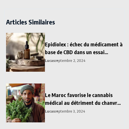
Articles Similaires
Epidiolex : échec du médicament à
base de CBD dans un essai
clinique au Japon
Lucas
septembre 2, 2024
Le Maroc favorise le cannabis
médical au détriment du chanvre
industriel
Lucas
septembre 3, 2024