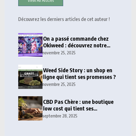
View All Articles
Découvrez les derniers articles de cet auteur !
On a passé commande chez
Okiweed : découvrez notre
avis honnête
novembre 25, 2025
Weed Side Story : un shop en
ligne qui tient ses promesses ?
novembre 25, 2025
CBD Pas Chère : une boutique
low cost qui tient ses
promesses ?
septembre 28, 2025